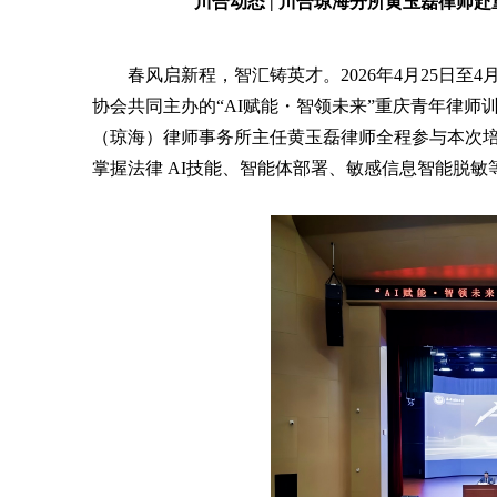
川合动态 | 川合琼海分所黄玉磊律师
春风启新程，智汇铸英才。2026年4月25日
协会共同主办的“AI赋能・智领未来”重庆青年律
（琼海）律师事务所主任黄玉磊律师全程参与本次培
掌握法律 AI
技能、智能体部署、敏感信息智能脱敏