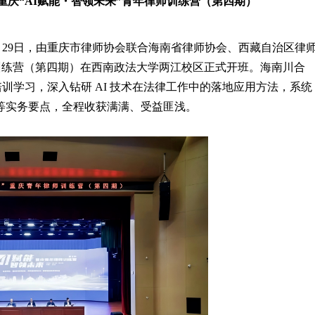
赴重庆“AI赋能・智领未来”青年律师训练营（第四期）
至4月29日，由重庆市律师协会联合海南省律师协会、西藏自治区律
师训练营（第四期）在西南政法大学两江校区正式开班。海南川合
训学习，深入钻研 AI 技术在法律工作中的落地应用方法，系统
等实务要点，全程收获满满、受益匪浅。