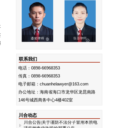
事
签
继
联系我们
电话：0898-66968353
传真：
0898-66968353
电子邮箱：chuanhelawyer@163.com
办公地址：海南省海口市龙华区龙昆南路
146号城西商务中心4楼402室
川合动态 | 我所黄星豪律师赴北京人民大
学法学院参加海南省律师协会2026年第一
期青年律师职业能力提升培训班
川合动态
川合公告|关于谨防不法分子冒用本所电
话实施电信诈骗的郑重公告