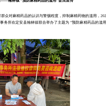
站——翰林镇 “预防麻精药品的滥用”普法宣传
深群众对麻精药品的认识与警惕程度，抑制麻精药物的滥用，202
师事务所在定安县翰林镇联合举办了主题为 “预防麻精药品的滥用