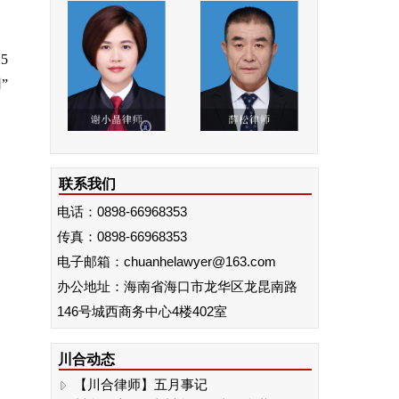
5
”
联系我们
电话：0898-66968353
川合动态 | 我所黄星豪律师赴北京人民大
传真：
学法学院参加海南省律师协会2026年第一
0898-66968353
期青年律师职业能力提升培训班
电子邮箱：chuanhelawyer@163.com
川合公告|关于谨防不法分子冒用本所电
办公地址：海南省海口市龙华区龙昆南路
话实施电信诈骗的郑重公告
146号城西商务中心4楼402室
川合动态 | 法治阳光照进校园，守护青春
助成长——海南川合律所公益普法走进东
郊中学
川合动态
【川合律师】五月事记
川合动态 | 海南川合律师事务所黄循锐律